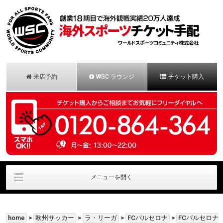
来店予約
WSC ラウンジ
チケット購入
メニューを開く
会社概要
法人様お問合せ
安心保証パック
home
>
欧州サッカー
>
ラ・リーガ
>
FCバルセロナ
>
FCバルセロナ
お申し込みの流れ
お客様の声
お問合せ/一般用