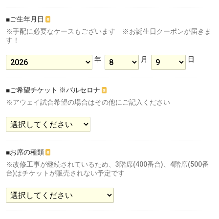
■ご生年月日
※
※手配に必要なケースもございます ※お誕生日クーポンが届きま
す！
年
月
日
■ご希望チケット ※バルセロナ
※
※アウェイ試合希望の場合はその他にご記入ください
■お席の種類
※
※改修工事が継続されているため、3階席(400番台)、4階席(500番
台)はチケットが販売されない予定です