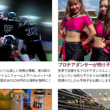
プロチアダンサーが売り
ングはいつも楽しい特典が満載。第54回ス
世界で活躍するプロチアダンスユニット
フトユニフォーム上下+ヘルメット+ボ
となっている売り子スタイルの接客
付きの2,500円の入場料が無料に！
然踊りだしたら手拍子をお願いしま