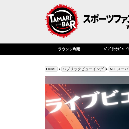
ラウンジ利用
ﾊﾟﾌﾞﾘｯｸﾋﾞｭｰｲ
HOME
>
パブリックビューイング
>
NFL スー