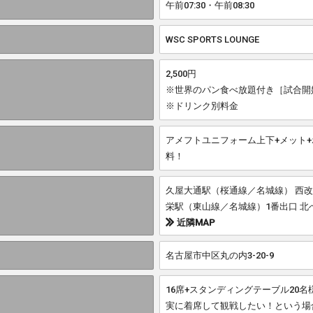
午前07:30・午前08:30
WSC SPORTS LOUNGE
2,500円
※世界のパン食べ放題付き［試合開
※ドリンク別料金
アメフトユニフォーム上下+メット
料！
久屋大通駅（桜通線／名城線） 西改
栄駅（東山線／名城線）1番出口 北
近隣MAP
名古屋市中区丸の内3-20-9
16席+スタンディングテーブル20
実に着席して観戦したい！という場