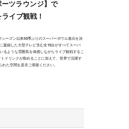
ポーツラウンジ】で
をライブ観戦！
69年シーズン以来50季ぶりのスーパーボウル進出を決
に凝縮した大型テレビ含む全15台がすべてスーパ
いるような雰囲気を体感しながらライブ観戦するこ
フトドリンクが飲めることに加えて、世界で活躍す
創られた空間を是非ご堪能ください。