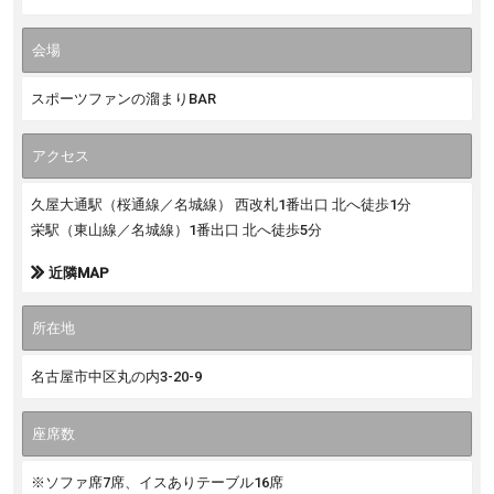
現地観戦チケット手配はこちら
会場
2025年11月16日21:40
※日本時間
スポーツファンの溜まりBAR
vs.ウエールズ
アクセス
※ライブ放映予定なし
久屋大通駅（桜通線／名城線） 西改札1番出口 北へ徒歩1分
現地観戦チケット手配はこちら
栄駅（東山線／名城線）1番出口 北へ徒歩5分
2025年11月22日(土)21:00
近隣MAP
※日本時間
所在地
vs.ジョージア
※ライブ放映予定なし
名古屋市中区丸の内3-20-9
現地観戦チケット手配お問い合わせ
座席数
※ソファ席7席、イスありテーブル16席