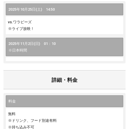
2025年10月25日(土) 14:50
vs.ワラビーズ
※ライブ放映！
2025年11月2日(日) 01：10
※日本時間
vs.スプリングボクス
※ライブ放映予定なし
詳細・料金
現地観戦チケット手配お問い合わせ
2025年11月9日（日） 21：40
料金
※日本時間
無料
vs.アイルランド
※ドリンク、フード別途有料
※ライブ放映予定なし
※持ち込み不可