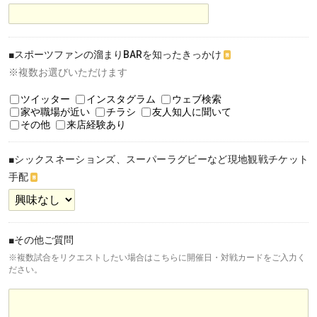
■スポーツファンの溜まりBARを知ったきっかけ
※
※複数お選びいただけます
ツイッター
インスタグラム
ウェブ検索
家や職場が近い
チラシ
友人知人に聞いて
その他
来店経験あり
■シックスネーションズ、スーパーラグビーなど現地観戦チケット
手配
※
■その他ご質問
※複数試合をリクエストしたい場合はこちらに開催日・対戦カードをご入力く
ださい。