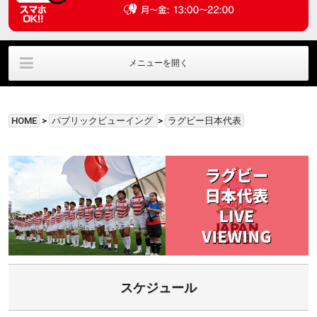
メニューを開く
ラウンジ利用
ﾊﾟﾌﾞﾘｯｸﾋﾞｭｰｲﾝｸﾞ
直筆サイングッズ
HOME
>
パブリックビューイング
>
ラグビー日本代表
貸切利用
アクセス情報
お問い合わせ
スケジュール