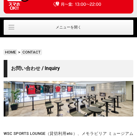
メニューを開く
ラウンジ利用
ﾊﾟﾌﾞﾘｯｸﾋﾞｭｰｲﾝｸﾞ
直筆サイングッズ
HOME
>
CONTACT
貸切利用
アクセス情報
お問い合わせ
お問い合わせ / Inquiry
WSC SPORTS LOUNGE（貸切利用etc）、メモラビリア ミュージアム