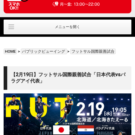
メニューを開く
ラウンジ利用
ﾊﾟﾌﾞﾘｯｸﾋﾞｭｰｲﾝｸﾞ
直筆サイングッズ
HOME
>
パブリックビューイング
>
フットサル国際親善試合
貸切利用
アクセス情報
お問い合わせ
【2月19日】フットサル国際親善試合「日本代表vsパ
ラグアイ代表」