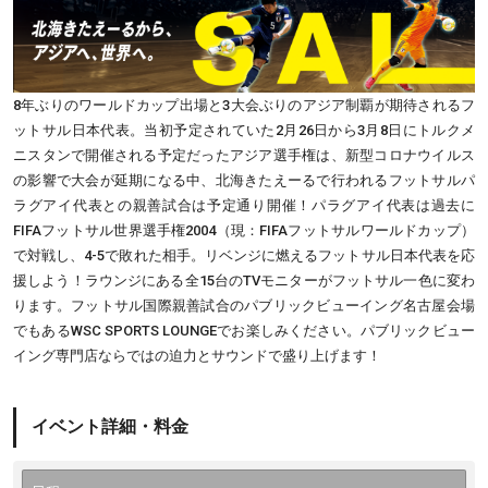
8年ぶりのワールドカップ出場と3大会ぶりのアジア制覇が期待されるフ
ットサル日本代表。当初予定されていた2月26日から3月8日にトルクメ
ニスタンで開催される予定だったアジア選手権は、新型コロナウイルス
の影響で大会が延期になる中、北海きたえーるで行われるフットサルパ
ラグアイ代表との親善試合は予定通り開催！パラグアイ代表は過去に
FIFAフットサル世界選手権2004（現：FIFAフットサルワールドカップ）
で対戦し、4-5で敗れた相手。リベンジに燃えるフットサル日本代表を応
援しよう！ラウンジにある全15台のTVモニターがフットサル一色に変わ
ります。フットサル国際親善試合のパブリックビューイング名古屋会場
でもあるWSC SPORTS LOUNGEでお楽しみください。パブリックビュー
イング専門店ならではの迫力とサウンドで盛り上げます！
イベント詳細・料金