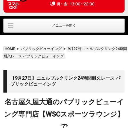
メニューを開く
ラウンジ利用
ﾊﾟﾌﾞﾘｯｸﾋﾞｭｰｲﾝｸﾞ
直筆サイングッズ
HOME
>
パブリックビューイング
>
9月27日 ニュルブルクリンク24時間
貸切利用
アクセス情報
お問い合わせ
耐久レース パブリックビューイング
【9月27日】ニュルブルクリンク24時間耐久レース パ
ブリックビューイング
名古屋久屋大通のパブリックビューイ
ング専門店【WSCスポーツラウンジ】
で