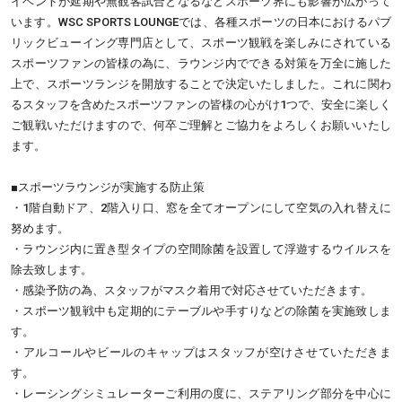
イベントが延期や無観客試合となるなどスポーツ界にも影響が広がって
います。WSC SPORTS LOUNGEでは、各種スポーツの日本におけるパブ
リックビューイング専門店として、スポーツ観戦を楽しみにされている
スポーツファンの皆様の為に、ラウンジ内でできる対策を万全に施した
上で、スポーツランジを開放することで決定いたしました。これに関わ
るスタッフを含めたスポーツファンの皆様の心がけ1つで、安全に楽しく
ご観戦いただけますので、何卒ご理解とご協力をよろしくお願いいたし
ます。
■スポーツラウンジが実施する防止策
・1階自動ドア、2階入り口、窓を全てオープンにして空気の入れ替えに
努めます。
・ラウンジ内に置き型タイプの空間除菌を設置して浮遊するウイルスを
除去致します。
・感染予防の為、スタッフがマスク着用で対応させていただきます。
・スポーツ観戦中も定期的にテーブルや手すりなどの除菌を実施致しま
す。
・アルコールやビールのキャップはスタッフが空けさせていただきま
す。
・レーシングシミュレーターご利用の度に、ステアリング部分を中心に