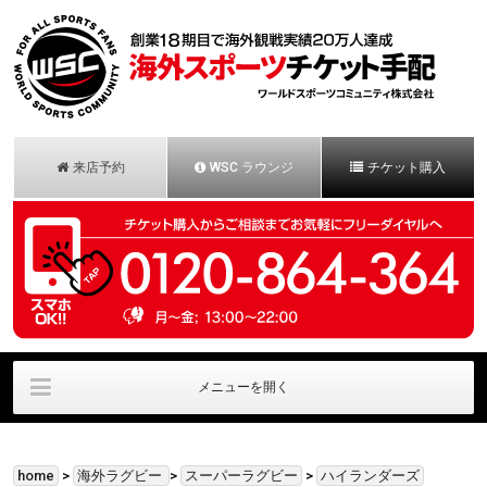
来店予約
WSC ラウンジ
チケット購入
メニューを開く
会社概要
法人様お問合せ
安心保証パック
home
>
海外ラグビー
>
スーパーラグビー
>
ハイランダーズ
お申し込みの流れ
お客様の声
お問合せ/一般用