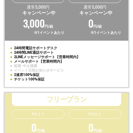
通常5,000円
通常5,000円
キャンペーン中
キャンペーン中
3,000
0
円/組
円/組
※1イベントあたり
※1イベントあたり
●
24時間電話サポートデスク
●
24時間LINE通話サポート
●
2LINEメッセージサポート【営業時間内】
●
メールサポート【営業時間内】
●
延期･中止補償
●
イベント日程お知らせサービス
●
2連席100%保証
●
チケット100%保証
フリープラン
4名まで
5名以上
0
0
円/組
円/組