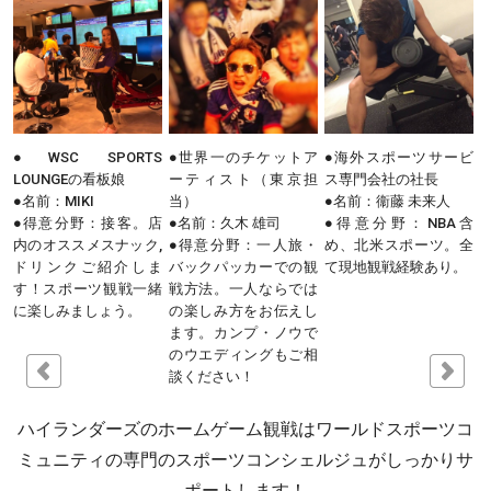
TS
●世界一のチケットア
●海外スポーツサービ
●日本一スポーツに
ーティスト（東京担
ス専門会社の社長
しい女性スポーツデ
当）
●名前：衞藤 未来人
レクター
。店
●名前：久木 雄司
●得意分野：NBA含
●名前：東 香織
ク,
●得意分野：一人旅・
め、北米スポーツ。全
●得意分野：全ジャ
しま
バックパッカーでの観
て現地観戦経験あり。
ル、特にテニス、フ
一緒
戦方法。一人ならでは
ギュアスケート、ラ
。
の楽しみ方をお伝えし
ビー、競馬。
ます。カンプ・ノウで
のウエディングもご相
談ください！
ハイランダーズのホームゲーム観戦はワールドスポーツコ
ミュニティの専門のスポーツコンシェルジュがしっかりサ
ポートします！