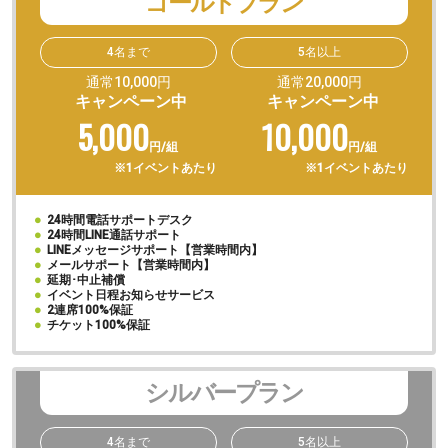
ゴールドプラン
4名まで
5名以上
通常10,000円
通常20,000円
キャンペーン中
キャンペーン中
5,000
10,000
円/組
円/組
※1イベントあたり
※1イベントあたり
●
24時間電話サポートデスク
●
24時間LINE通話サポート
●
LINEメッセージサポート【営業時間内】
●
メールサポート【営業時間内】
●
延期･中止補償
●
イベント日程お知らせサービス
●
2連席100%保証
●
チケット100%保証
シルバープラン
4名まで
5名以上