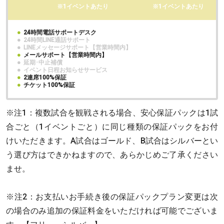
※1イベントあたり
※1イベントあたり
●
24時間電話サポートデスク
●
24時間LINE通話サポート
●
LINEメッセージサポート【営業時間内】
●
メールサポート【営業時間内】
●
延期･中止補償
●
イベント日程お知らせサービス
●
2連席100%保証
●
チケット100%保証
※注1：複数試合を観戦される場合、安心保証パックは1試
合ごと（1イベントごと）に同じ種類の保証パックをお付
けいただきます。A試合はゴールド、B試合はシルバーとい
う選び方はできかねますので、あらかじめご了承ください
ませ。
※注2：お支払いお手続き後の保証パックプラン変更は次
の場合のみ追加の保証料金をいただければ可能でございま