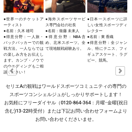
S
●世界一のチケットア
●海外スポーツサービ
●日本一スポーツに詳
ーティスト
ス専門会社の社長
しい女性スポーツディ
●名前：久木 雄司
●名前：衞藤 未来人
レクター
●
店
●得意分野：一人旅・
●得意分野：NBA含
●名前：東 香織
,
バックパッカーでの観
め、北米スポーツ。全
●得意分野：全ジャン
ま
戦方法。一人ならでは
て現地観戦経験あり。
ル、特にテニス、フィ
緒
の楽しみ方をお伝えし
ギュアスケート、ラグ
う
ます。カンプ・ノウで
ビー、競馬。
のウエディングもご相
談ください！
セリエAの観戦はワールドスポーツコミュニティの専門の
スポーツコンシェルジュがしっかりサポートします！
お気軽にフリーダイヤル（0120-864-364：月曜ｰ金曜(祝日
含む)13-22時受付）または下記お問い合わせフォームより
お問い合わせくださいませ。