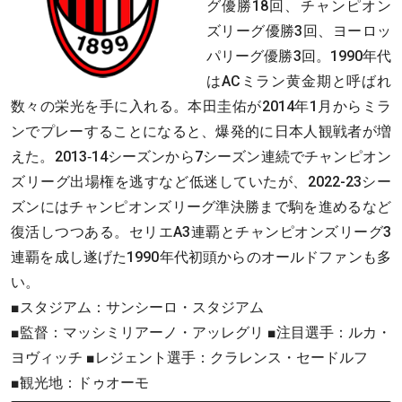
グ優勝18回、チャンピオン
ズリーグ優勝3回、ヨーロッ
パリーグ優勝3回。1990年代
はACミラン黄金期と呼ばれ
数々の栄光を手に入れる。本田圭佑が2014年1月からミラ
ンでプレーすることになると、爆発的に日本人観戦者が増
えた。2013‐14シーズンから7シーズン連続でチャンピオン
ズリーグ出場権を逃すなど低迷していたが、2022-23シー
ズンにはチャンピオンズリーグ準決勝まで駒を進めるなど
復活しつつある。セリエA3連覇とチャンピオンズリーグ3
連覇を成し遂げた1990年代初頭からのオールドファンも多
い。
■スタジアム：サンシーロ・スタジアム
■監督：マッシミリアーノ・アッレグリ ■注目選手：ルカ・
ヨヴィッチ ■レジェント選手：クラレンス・セードルフ
■観光地：ドゥオーモ