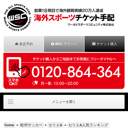
来店予約
WSC ラウンジ
チケット購入
メニューを開く
会社概要
法人様お問合せ
安心保証パック
home
>
欧州サッカー
>
セリエA
>
セリエA人気ランキング
お申し込みの流れ
お客様の声
お問合せ/一般用