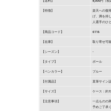
【送料】
8,000円（
【特徴】
楽天への復
げ、満を持し
人選手のひ
【商品コード】
6116
【在庫】
取り寄せ可
【シーズン】
-
【タイプ】
ボール
【ペンカラー】
ブルー
【付属品】
直筆サイン
【サイズ】
ケース：約13×
【注意事項】
一点ものの
予めご了承