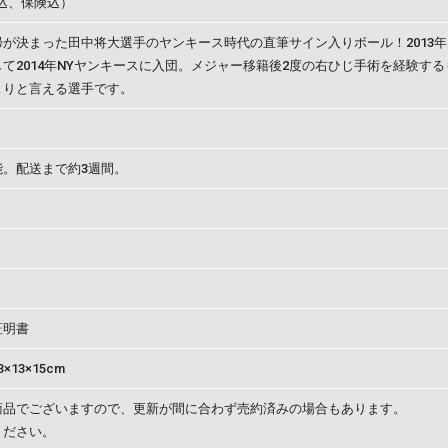
税込、保険込）
帰が決まった田中将大選手のヤンキース時代の直筆サイン入りボール！2013
て2014年NYヤンキースに入団。メジャー移籍後2度の右ひじ手術を経験す
とりと言える選手です。
能。配送まで約3週間。
証明書
13×15cm
商品でございますので、更新が間に合わず売約済みの場合もあります。
ください。