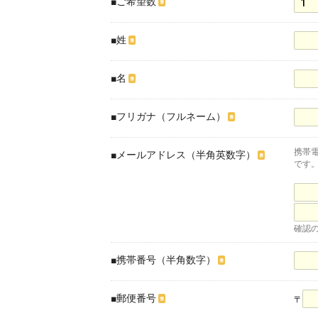
■ご希望数
※
■姓
※
■名
※
■フリガナ（フルネーム）
※
携帯電
■メールアドレス（半角英数字）
※
です
確認
■携帯番号（半角数字）
※
■郵便番号
〒
※