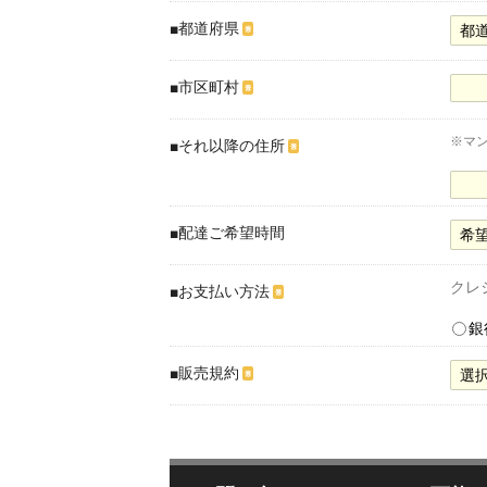
■都道府県
※
■市区町村
※
※マ
■それ以降の住所
※
■配達ご希望時間
クレ
■お支払い方法
※
銀
■販売規約
※