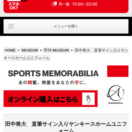
メニューを開く
ラウンジ利用
ﾊﾟﾌﾞﾘｯｸﾋﾞｭｰｲﾝｸﾞ
直筆サイングッズ
HOME
>
MUSEUM
>
野球 MUSEUM
>
田中将大 直筆サイン入りヤン
貸切利用
アクセス情報
お問い合わせ
キースホームユニフォーム
田中将大 直筆サイン入りヤンキースホームユニフ
ォーム