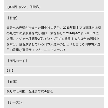
8,000円（税込、保険込）
【特徴】
楽天への復帰が決まった田中将大選手。2013年日本プロ野球史上初
の無敗での最多勝を成し遂げ、満を持して2014年NYヤンキースに
入団。メジャー移籍後2度の右ひじ手術を経験するも毎年10勝以上
を挙げ、最も成功している日本人選手のひとりと言える田中将大選
手の貴重な直筆サイン入りユニフォーム！
【商品コード】
6115
【在庫】
取り寄せ可能。配送まで約4週間。
【シーズン】