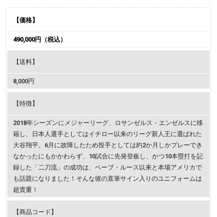
【価格】
490,000円（税込）
【送料】
8,000円
【特徴】
2018年シーズンにメジャーリーグ、ロサンゼルス・エンゼルスに移
籍し、日本人選手としてはイチロー以来のリーグ新人王に選ばれた
大谷翔平。6月に故障したため投手としては約2か月しかプレーでき
なかったにもかかわらず、10試合に先発登板し、かつ10本塁打を記
録した「二刀流」の成功は、ベーブ・ルース以来と本場アメリカで
も話題になりました！そんな彼の直筆サイン入りのユニフォームは
超貴重！
【商品コード】