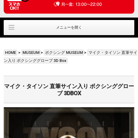
メニューを開く
ラウンジ利用
ﾊﾟﾌﾞﾘｯｸﾋﾞｭｰｲﾝｸﾞ
直筆サイングッズ
HOME
>
MUSEUM
>
ボクシング MUSEUM
>
マイク・タイソン 直筆サイ
貸切利用
アクセス情報
お問い合わせ
ン入り ボクシンググローブ 3D Box
マイク・タイソン 直筆サイン入り ボクシンググロー
ブ 3DBOX