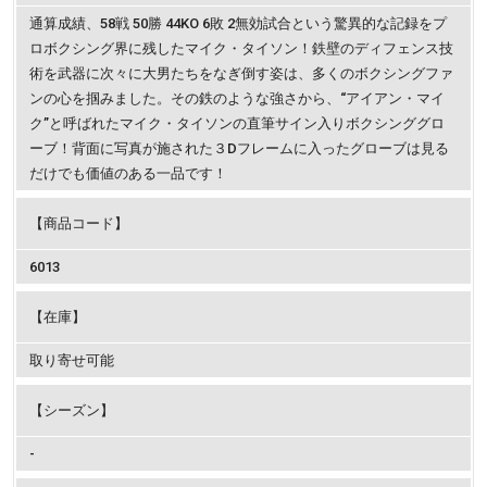
通算成績、58戦 50勝 44KO 6敗 2無効試合という驚異的な記録をプ
ロボクシング界に残したマイク・タイソン！鉄壁のディフェンス技
術を武器に次々に大男たちをなぎ倒す姿は、多くのボクシングファ
ンの心を掴みました。その鉄のような強さから、“アイアン・マイ
ク”と呼ばれたマイク・タイソンの直筆サイン入りボクシンググロ
ーブ！背面に写真が施された３Dフレームに入ったグローブは見る
だけでも価値のある一品です！
【商品コード】
6013
【在庫】
取り寄せ可能
【シーズン】
-