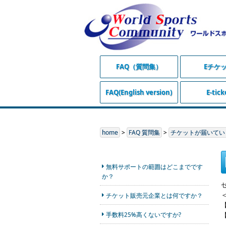
FAQ（質問集）
Eチケ
FAQ(English version)
E-tick
home
>
FAQ 質問集
>
チケットが届いてい
無料サポートの範囲はどこまでです
か？
チケット販売元企業とは何ですか？
【
【
手数料25%高くないですか?