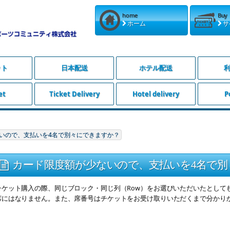
home
Buy
ホーム
サ
ット
日本配送
ホテル配送
et
Ticket Delivery
Hotel delivery
P
いので、支払いを4名で別々にできますか？
カード限度額が少ないので、支払いを4名で別
チケット購入の際、同じブロック・同じ列（Row）をお選びいただいたとして
席にはなりません。また、席番号はチケットをお受け取りいただくまで分かり