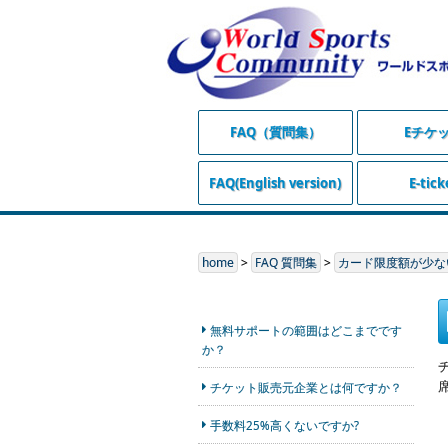
FAQ（質問集）
Eチケ
FAQ(English version)
E-tick
home
>
FAQ 質問集
>
カード限度額が少な
無料サポートの範囲はどこまでです
か？
チケット販売元企業とは何ですか？
手数料25%高くないですか?