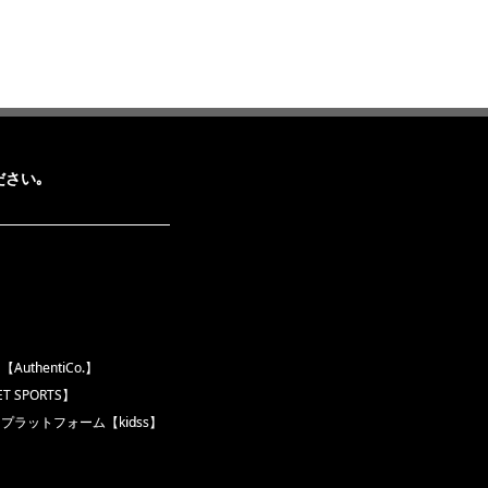
さい｡
thentiCo.】
 SPORTS】
ラットフォーム【kidss】