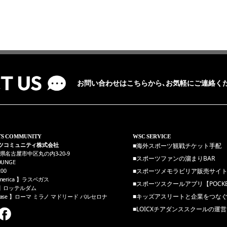
お問い合わせはこちらから､お気軽にご連絡くだ
TS COMMUNITY
WSC SERVICE
■海外スポーツ観戦チケット手配
ツコミュニティ株式会社
愛知県名古屋市中区丸の内3-20-9
■スポーツファンの溜まりBAR
OUNGE
■スポーツメモラビリア販売サイト【Au
200
America 】ラスベガス
■スポーツスクールアプリ【POCKET
e 】ロッテルダム
■キッズアスリートと企業をつなぐプ
p Base 】ローマ ミラノ マドリード バルセロナ
■LOICXチアダンススクールの運営