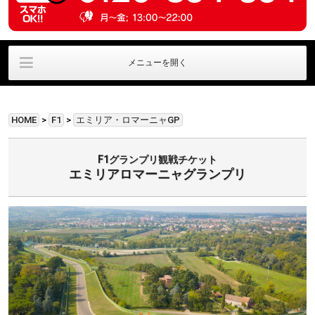
メニューを開く
Fomula 1
MOTO GP
世界耐久選手権
HOME
>
F1
>
エミリア・ロマーニャGP
その他
ドライビング体験
安心保証パック
F1グランプリ観戦チケット
エミリアロマーニャグランプリ