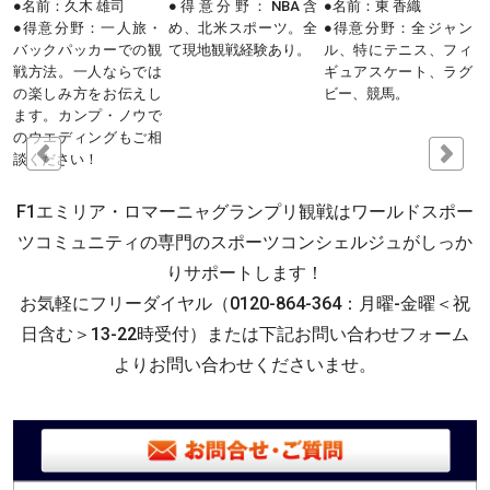
店
●名前：久木 雄司
●得意分野：NBA含
●名前：東 香織
,
●得意分野：一人旅・
め、北米スポーツ。全
●得意分野：全ジャン
ま
バックパッカーでの観
て現地観戦経験あり。
ル、特にテニス、フィ
緒
戦方法。一人ならでは
ギュアスケート、ラグ
う
の楽しみ方をお伝えし
ビー、競馬。
ます。カンプ・ノウで
のウエディングもご相
談ください！
F1エミリア・ロマーニャグランプリ観戦はワールドスポー
ツコミュニティの専門のスポーツコンシェルジュがしっか
りサポートします！
お気軽にフリーダイヤル（0120-864-364：月曜-金曜＜祝
日含む＞13-22時受付）または下記お問い合わせフォーム
よりお問い合わせくださいませ。