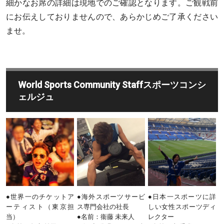
細かなお席の詳細は現地でのご確認となります。ご観戦前
にお伝えしておりませんので、あらかじめご了承ください
ませ。
World Sports Community Staff
スポーツコンシ
ェルジュ
S
●世界一のチケットア
●海外スポーツサービ
●日本一スポーツに詳
ーティスト（東京担
ス専門会社の社長
しい女性スポーツディ
当）
●名前：衞藤 未来人
レクター
●