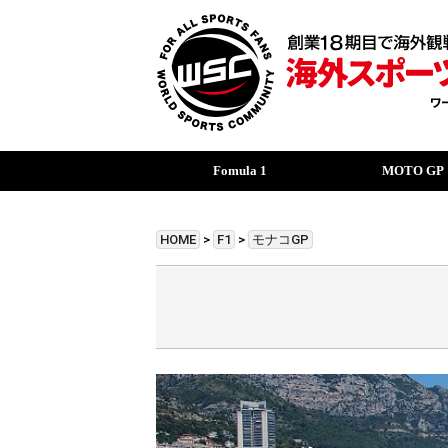
Fomula 1
MOTO GP
HOME
>
F1
>
モナコGP