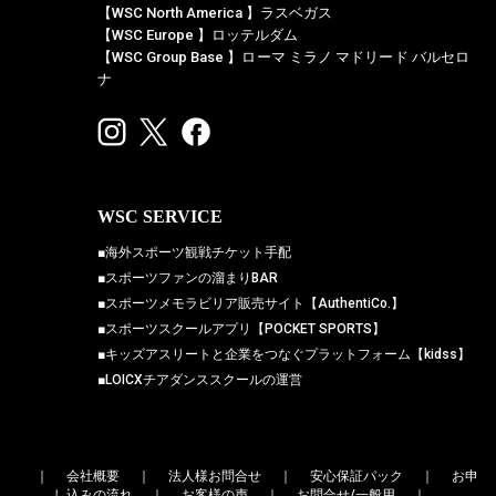
【WSC North America 】ラスベガス
【WSC Europe 】ロッテルダム
【WSC Group Base 】ローマ ミラノ マドリード バルセロ
ナ
WSC SERVICE
■海外スポーツ観戦チケット手配
■スポーツファンの溜まりBAR
■スポーツメモラビリア販売サイト【AuthentiCo.】
■スポーツスクールアプリ【POCKET SPORTS】
■キッズアスリートと企業をつなぐプラットフォーム【kidss】
■LOICXチアダンススクールの運営
｜
会社概要
｜
法人様お問合せ
｜
安心保証パック
｜
お申
し込みの流れ
｜
お客様の声
｜
お問合せ/一般用
｜